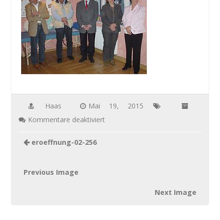
Haas
Mai 19, 2015
für
Kommentare deaktiviert
eroeffnung-
eroeffnung-02-256
02-
256
Previous Image
Next Image