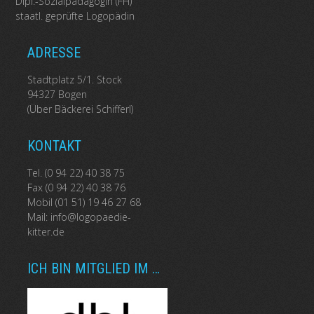
Dipl.-Sozialpädagogin (FH)
staatl. geprüfte Logopädin
ADRESSE
Stadtplatz 5/1. Stock
94327 Bogen
(Über Bäckerei Schifferl)
KONTAKT
Tel. (0 94 22) 40 38 75
Fax (0 94 22) 40 38 76
Mobil (01 51) 19 46 27 68
Mail:
info@logopaedie-
kitter.de
ICH BIN MITGLIED IM …