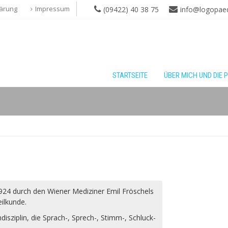
ärung
Impressum
(09422) 40 38 75
info@logopaedi
STARTSEITE
ÜBER MICH UND DIE 
924 durch den Wiener Mediziner Emil Fröschels
eilkunde.
isziplin, die Sprach-, Sprech-, Stimm-, Schluck-