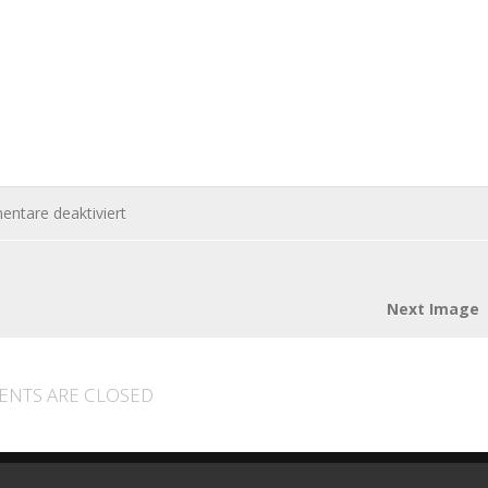
für
ntare deaktiviert
Kinder_300_by_Heike
Berse_pixelio.de
Next Image
NTS ARE CLOSED