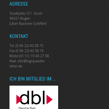
ADRESSE
Stadtplatz 5/1. Stock
94327 Bogen
(Über Bäckerei Schifferl)
KONTAKT
Tel. (0 94 22) 40 38 75
Fax (0 94 22) 40 38 76
Mobil (01 51) 19 46 27 68
Mail:
info@logopaedie-
kitter.de
ICH BIN MITGLIED IM …