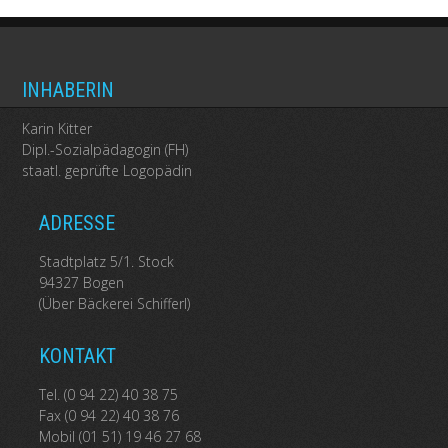
INHABERIN
Karin Kitter
Dipl.-Sozialpädagogin (FH)
staatl. geprüfte Logopädin
ADRESSE
Stadtplatz 5/1. Stock
94327 Bogen
(Über Bäckerei Schifferl)
KONTAKT
Tel. (0 94 22) 40 38 75
Fax (0 94 22) 40 38 76
Mobil (01 51) 19 46 27 68